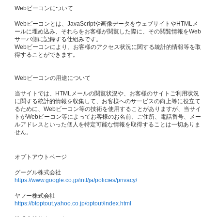
Webビーコンについて
Webビーコンとは、JavaScriptや画像データをウェブサイトやHTMLメ
ールに埋め込み、それらをお客様が閲覧した際に、その閲覧情報をWeb
サーバ側に記録する仕組みです。
Webビーコンにより、お客様のアクセス状況に関する統計的情報等を取
得することができます。
Webビーコンの用途について
当サイトでは、HTMLメールの閲覧状況や、お客様のサイトご利用状況
に関する統計的情報を収集して、お客様へのサービスの向上等に役立て
るために、Webビーコン等の技術を使用することがありますが、当サイ
トがWebビーコン等によってお客様のお名前、ご住所、電話番号、メー
ルアドレスといった個人を特定可能な情報を取得することは一切ありま
せん。
オプトアウトページ
グーグル株式会社
https://www.google.co.jp/intl/ja/policies/privacy/
ヤフー株式会社
https://btoptout.yahoo.co.jp/optout/index.html