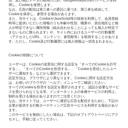
信、及び統計データの取得のため、GoogleAnalytics等のサービスを利
用し、Cookieを使用します。
なお、広告の配信は第三者への委託に基づき、第三者を経由して、
Cookieを保存し、参照する場合があります。
また、当サイトは、CookieやJavaScript等の技術を利用して、会員登録
時等に提供いただいた情報のうち年齢や性別、職業や、居住地区など個
人が特定できない属性情報（組み合わせることによっても個人が特定で
きないものに限られます）や、サイト内におけるユーザーの行動履歴
（アクセスしたURL、コンテンツ、参照順等）を取得することがありま
す。ただし、Cookie及び行動履歴には個人情報は一切含まれません。
Cookieの削除について
ユーザーは、Cookieの送受信に関する設定を「すべてのCookieを許可
する」、「すべてのCookieを拒否する」、「Cookieを受信したらユー
ザーに通知する」などから選択できます。
設定方法は、ブラウザにより異なります。 Cookieに関する設定方法
は、お使いのブラウザの「ヘルプ」メニューでご確認ください。
すべてのCookieを拒否する設定を選択されますと、認証が必要なサービ
スを受けられなくなる等、インターネット上の各種サービスの利用上、
制約を受ける場合がありますのでご注意ください。
なお、当サイトでは、ユーザーに適切な広告を配信するために、下記の
企業が提供する行動ターゲティング広告サービスを利用する場合があり
ます。
このサービスを無効にしたい場合は、下記のオプトアウトページにアク
セスし、手順に従ってください。