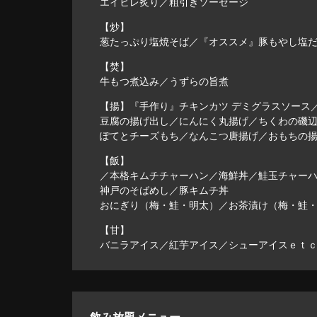
エイヒレ炙り／粗引きソーセージ
【炒】
葱たっぷり塩焼そば／『オススメ』豚もやし塩
【焚】
牛もつ煮込み／うずらの旨煮
【揚】『手作り』チキンカツ デミグラスソース
豆腐の揚げ出し／にんにく丸揚げ／ちくわの磯
ぽてとチーズもち／なんこつ唐揚げ／おもちの
【飯】
／本格キムチチャーハン／海鮮丼／鮭玉チャー
神戸のそばめし／豚キムチ丼
おにぎり（梅・鮭・明太）／お茶漬け（梅・鮭
【甘】
バニラアイス／紅芋アイス／シューアイスｅｔ