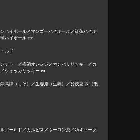
ンハイボール／マンゴーハイボール／紅茶ハイボ
イボール etc
ゴールド
ンジャー／梅酒オレンジ／カンパリリッキー／カ
ォッカリッキー etc
鍛高譚（しそ）／生姜庵（生姜）／於茂登 炎（泡
ルゴールド／カルピス／ウーロン茶／ゆずソーダ