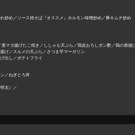
だれ炒め／ソース焼そば『オススメ』ホルモン味噌炒め／豚キムチ炒め
／葱マヨ揚げたこ焼き／ししゃも天ぷら／鶏皮おろしポン酢／鶏の唐揚
辺揚げ／スルメの天ぷら／さつま芋マーガリン
揚げ出し／ポテトフライ
ハン／ねぎとろ丼
・明太）／
ｃ