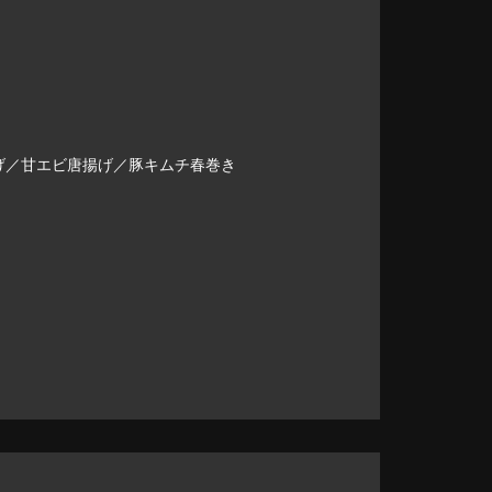
げ／甘エビ唐揚げ／豚キムチ春巻き