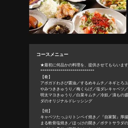
コースメニュー
★最初に何品かの料理を、提供させてもらいま
***************************
【肴】
アボガドわさび醤油／するめキムチ／ネギとろ
やみつききゅうり／梅くらげ／塩ダレキャベツ
明太マヨきゅうり／白菜キムチ／冷奴／漬もの
ダのオリジナルドレッシング
【焼】
キャベツたっぷりトンペイ焼き／『自家製』厚
まる軟骨塩焼き／ほっけの開き／ポテトサラダ