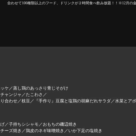
合わせて100種類以上のフード、ドリンクが２時間食べ飲み放題！！※12月の金
す
ユッケ／蒸し鶏のあっさり青じそがけ
／チャンジャ／たこわさ／
盛り合わせ／枝豆／『手作り』豆腐と塩鶏の胡麻だれサラダ／水菜とア
揚げ／子持ちシシャモ／おもちの磯辺焼き
のチーズ焼き／鶏皮のネギ味噌焼き／いか下足の塩焼き