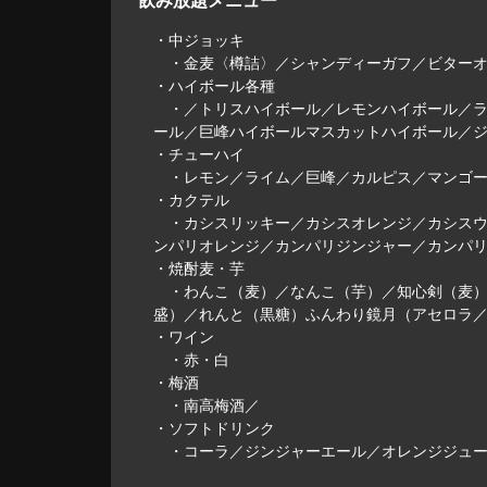
飲み放題メニュー
・中ジョッキ
・金麦〈樽詰〉／シャンディーガフ／ビターオ
・ハイボール各種
・／トリスハイボール／レモンハイボール／ラ
ール／巨峰ハイボールマスカットハイボール／ジ
・チューハイ
・レモン／ライム／巨峰／カルピス／マンゴー
・カクテル
・カシスリッキー／カシスオレンジ／カシスウ
ンパリオレンジ／カンパリジンジャー／カンパリ
・焼酎麦・芋
・わんこ（麦）／なんこ（芋）／知心剣（麦）
盛）／れんと（黒糖）ふんわり鏡月（アセロラ
・ワイン
・赤・白
・梅酒
・南高梅酒／
・ソフトドリンク
・コーラ／ジンジャーエール／オレンジジュー